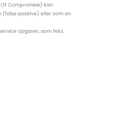
ors Of Compromise) kan
false positive) eller som en
service opgaver, som feks.
en:
ge requests i forbindelse