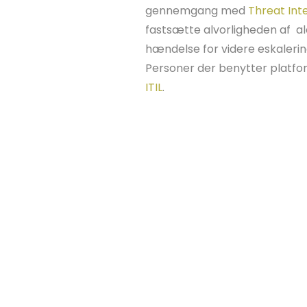
gennemgang med
Threat Int
fastsætte alvorligheden af al
hændelse for videre eskalerin
Personer der benytter platfo
ITIL
.
Et SIEM system tilfører virks
Løbende overblik over d
Kvalifikationsplatform 
Procedure- og handleplan
med mulige trusler
Overvågning mod Data
Bekæmpelse af IT-krimin
Aktive undersøgelser mod