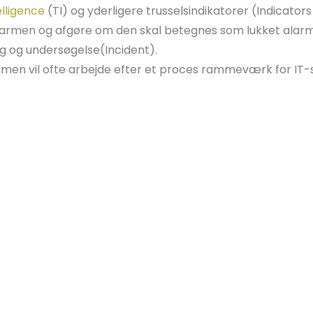
elligence
(TI) og yderligere trusselsindikatorer (Indicat
armen og afgøre om den skal betegnes som lukket alarm (
g og undersøgelse(Incident).
rmen vil ofte arbejde efter et proces rammeværk for IT-
omheden en række væsentlige funktioner for IT-sikkerhed
en samlede tilstand for virksomhedens IT-sikkerhed
for mistænkelige hændelser og alarmer
er for arbejdsprocesser for alarmer, reaktioner og chan
lækage
elle
 potentielle IT-trusler og sårbarheder (
threat hunting
)