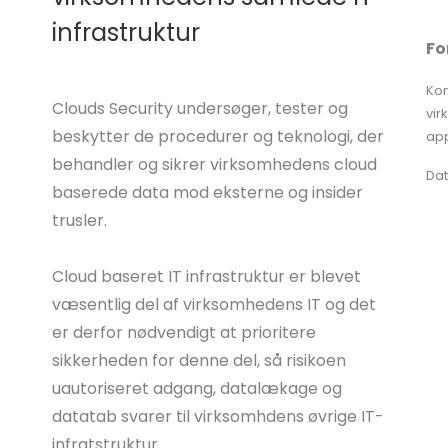
infrastruktur
Fo
Kom
Clouds Security undersøger, tester og
vir
beskytter de procedurer og teknologi, der
app
behandler og sikrer virksomhedens cloud
Dat
baserede data mod eksterne og insider
trusler.
Cloud baseret IT infrastruktur er blevet
væsentlig del af virksomhedens IT og det
er derfor nødvendigt at prioritere
sikkerheden for denne del, så risikoen
uautoriseret adgang, datalækage og
datatab svarer til virksomhdens øvrige IT-
infratstruktur.